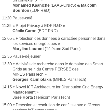
un contexte IoT »
WORKSHOP 2018
Mohamed Kaaniche
(LAAS-CNRS)
& Malcolm
WORKSHOP 2017
Bourdon
(EDF R&D)
11:20
Pause-café
WORKSHOP 2015
11:35
« Projet Privacy à EDF R&D »
WORKSHOP 2014
Cécile Caron
(EDF R&D)
WORKSHOP 2013
12:05
« Protection des données à caractère personnel dans
les services énergétiques »
WORKSHOP 2020
Maryline Laurent
(Télécom Sud Paris)
12:35
Pause-déjeuner
CONTACT
13:30
« Activités de recherche dans le domaine des Smart
Grids au sein du Centre PERSEE des
MINES ParisTech »
Georges Kariniotakis
(MINES ParisTech)
14:15
« Novel ICT Architecture for Distribution Grid Energy
Management »
José Horta
(Télécom ParisTech)
15:00
« Détection et résolution de conflits entre différents