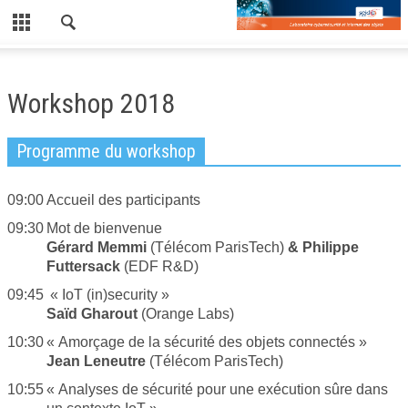
CLOSE
LE LABORATOIRE
Workshop 2018
NEWS
Programme du workshop
PUBLICATIONS
PUBLICATIONS RÉCENTES
09:00
Accueil des participants
09:30
Mot de bienvenue
REVUES
Gérard Memmi
(Télécom ParisTech)
& Philippe
CONFÉRENCES
Futtersack
(EDF R&D)
09:45
« IoT (in)security »
EDF/TPT
Saïd Gharout
(Orange Labs)
WORKSHOP
10:30
« Amorçage de la sécurité des objets connectés »
Jean Leneutre
(Télécom ParisTech)
WORKSHOP 2019
10:55
« Analyses de sécurité pour une exécution sûre dans