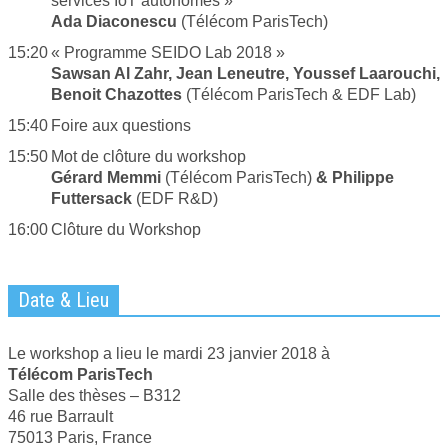
services IoT autonomes »
Ada Diaconescu
(Télécom ParisTech)
15:20
« Programme SEIDO Lab 2018 »
Sawsan Al Zahr, Jean Leneutre,
Youssef Laarouchi,
Benoit Chazottes
(Télécom ParisTech & EDF Lab)
15:40
Foire aux questions
15:50
Mot de clôture du workshop
Gérard Memmi
(Télécom ParisTech)
&
Philippe
Futtersack
(EDF R&D)
16:00
Clôture du Workshop
Date & Lieu
Le workshop a lieu le mardi 23 janvier 2018 à
Télécom ParisTech
Salle des thèses – B312
46 rue Barrault
75013 Paris, France